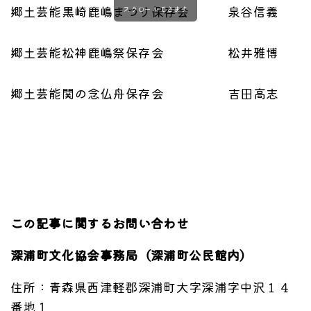
郷土芸能
黒崎鹿嶋まつり保存会
泉谷信義
スクロールできます
郷土芸能
松神鹿嶋祭保存会
松井雅博
郷土芸能
関の念仏舟保存会
吉田高志
この記事に関するお問い合わせ
深浦町文化協会事務局（深浦町公民館内）
住所：青森県西津軽郡深浦町大字深浦字中沢１４
番地１