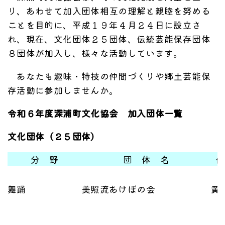
り、あわせて加入団体相互の理解と親睦を努める
ことを目的に、平成１９年４月２４日に設立さ
れ、現在、文化団体２５団体、伝統芸能保存団体
８団体が加入し、様々な活動しています。
あなたも趣味・特技の仲間づくりや郷土芸能保
存活動に参加しませんか。
令和６年度深浦町文化協会 加入団体一覧
文化団体（２５団体）
分 野
団 体 名
代
舞踊
美照流あけぼの会
黄