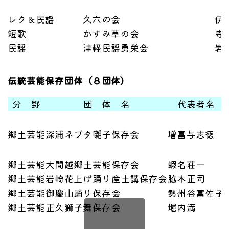
レク＆民謡
久六の会
伊
短歌
かすみ草の会
寺
民謡
津軽民謡勇栄会
岩
伝統芸能保存団体（８団体）
分 野
団 体 名
代表者名
郷土芸能
深浦ネブタ囃子保存会
増富与志徳
郷土芸能
大間越郷土芸能保存会
蝦名荘一
郷土芸能
岩崎花上げ踊り産土講保存会
脇本正司
郷土芸能
御慶山踊り保存会
勢州谷富佐子
郷土芸能
正久獅子舞保存会
堀内満