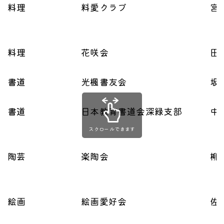
料理
料愛クラブ
宮
料理
花咲会
田
書道
光楓書友会
坂
書道
日本教育書道会深緑支部
中
スクロールできます
陶芸
楽陶会
柳
絵画
絵画愛好会
佐