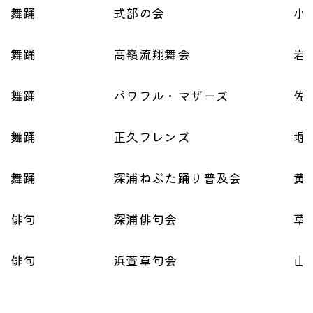
舞踊
式部の会
小
舞踊
高嶺流翔舞会
岩
舞踊
パワフル・マザーズ
佐
舞踊
正久フレンズ
堀
舞踊
深浦ねぶた踊り普及会
黄
俳句
深浦俳句会
草
俳句
浜萱草句会
山