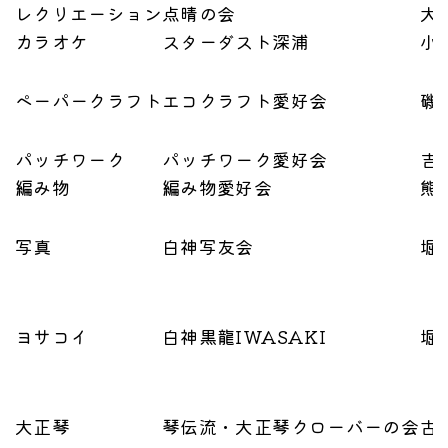
レクリエーション
点晴の会
大
カラオケ
スターダスト深浦
小
ペーパークラフト
エコクラフト愛好会
磯
パッチワーク
パッチワーク愛好会
吉
編み物
編み物愛好会
熊
写真
白神写友会
堀
ヨサコイ
白神黒龍IWASAKI
堀
大正琴
琴伝流・大正琴クローバーの会
古