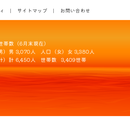
ィ
サイトマップ
お問い合わせ
世帯数（6月末現在）
男）
男 3,070人
人口（女）
女 3,380人
計）
計 6,450人
世帯数
3,409世帯