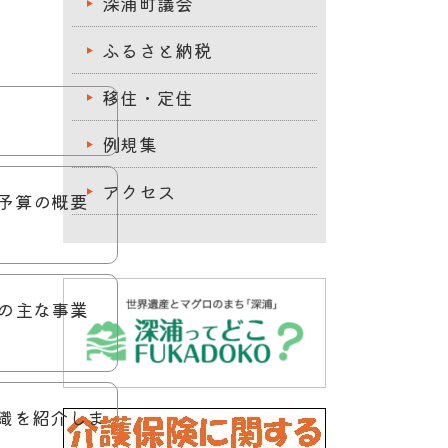
深浦町議会
ふるさと納税
移住・定住
例規集
アクセス
初予算の概要
算の主な事業
組織を紹介しま