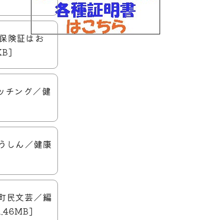
ナ保険証はお
B]
ウォッチング／健
所つうしん／健康
隊／町民文芸／編
46MB]