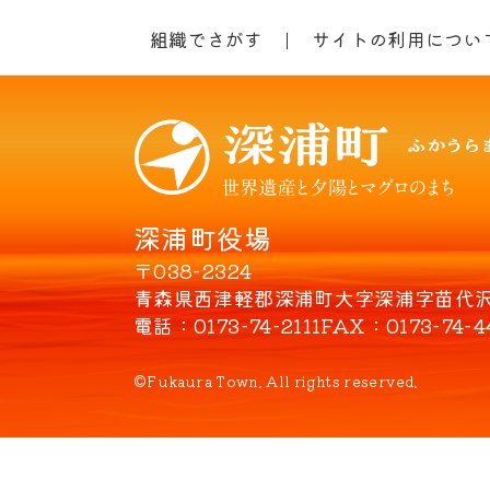
組織でさがす
サイトの利用につい
深浦町役場
〒038-2324
青森県西津軽郡深浦町大字深浦字苗代沢8
電話
0173-74-2111
FAX
0173-74-4
©Fukaura Town. All rights reserved.