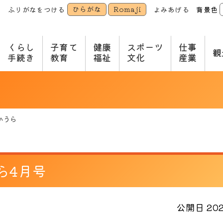
ひらがな
Romaji
ふりがなをつける
よみあげる
背景色
本
文
へ
くらし
子育て
健康
スポーツ
仕事
観
手続き
教育
福祉
文化
産業
かうら
ら4月号
公開日 2024