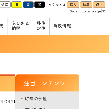
標準
黄
青
黒
拡大
標準
縮小
文字サイズ
Select Language
▼
ふるさと
移住
光
町政情報
納税
定住
注目コンテンツ
町長の部屋
.04.11