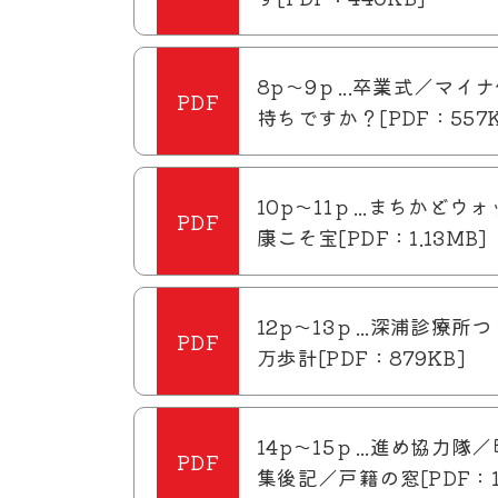
8p～9ｐ...卒業式／マイ
持ちですか？[PDF：557K
10p～11ｐ...まちかど
康こそ宝[PDF：1.13MB]
12p～13ｐ...深浦診療
万歩計[PDF：879KB]
14p～15ｐ...進め協力
集後記／戸籍の窓[PDF：1.