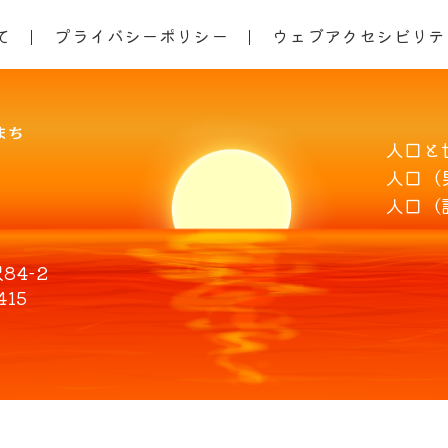
て
プライバシーポリシー
ウェブアクセシビリテ
人口と
人口（
人口（
4-2
415