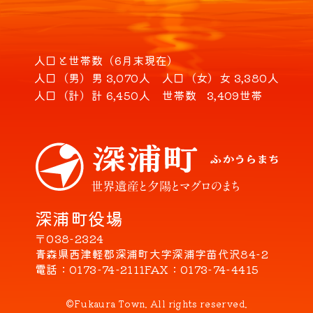
人口と世帯数（6月末現在）
人口（男）
男 3,070人
人口（女）
女 3,380人
人口（計）
計 6,450人
世帯数
3,409世帯
深浦町役場
〒038-2324
青森県西津軽郡深浦町大字深浦字苗代沢84-2
電話
0173-74-2111
FAX
0173-74-4415
©Fukaura Town. All rights reserved.