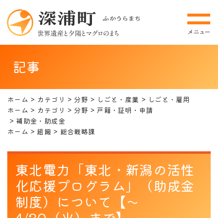
記事
ホーム
カテゴリ
分野
しごと・産業
しごと・雇用
ホーム
カテゴリ
分野
戸籍・証明・申請
補助金・助成金
ホーム
組織
総合戦略課
東北電力「東北・新潟の活性
化応援プログラム」（助成金
制度）について【～
4/30（火）まで】