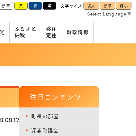
標準
黄
青
黒
拡大
標準
縮小
文字サイズ
Select Language
▼
ふるさと
移住
光
町政情報
納税
定住
注目コンテンツ
町長の部屋
.03.17
深浦町議会