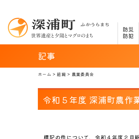
防災
防犯
記事
ホーム
組織
農業委員会
令和５年度 深浦町農作
標記の件について、令和４年度２月総