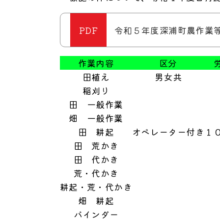
令和５年度深浦町農作業等標
作業内容
区分
田植え
男女共
稲刈り
田 一般作業
畑 一般作業
田 耕起
オペレーター付き
１
田 荒かき
田 代かき
荒・代かき
耕起・荒・代かき
畑 耕起
バインダー