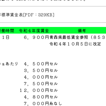
準賃金表[PDF：329KB]
労働時間
令和４年度賃金
備考
１日
６，９００円
青森県最低賃金参照（８５３
令和４年１０月５日に改定
０ａあたり
４，５００円
セル
３，５００円
セル
４，０００円
セル
７，５００円
セル
１２，０００円
セル
４，８００円
セル
７，０００円
糸なし