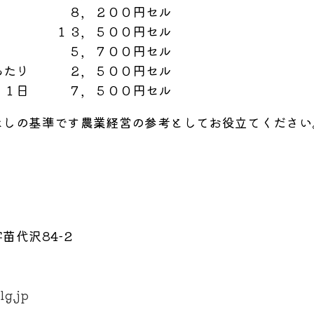
８，２００円
セル
１３，５００円
セル
５，７００円
セル
あたり
２，５００円
セル
１日
７，５００円
セル
なしの基準です農業経営の参考としてお役立てください
苗代沢84-2
lg.jp