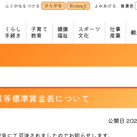
ひらがな
Romaji
ふりがなをつける
よみあげる
背景色
本
文
へ
くらし
子育て
健康
スポーツ
仕事
観
手続き
教育
福祉
文化
産業
業等標準賃金表について
公開日 2023
会にて可決されましたのでお知らせします。