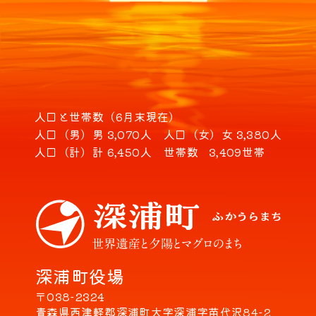
人口と世帯数（6月末現在）
人口（男）
男 3,070人
人口（女）
女 3,380人
人口（計）
計 6,450人
世帯数
3,409世帯
深浦町役場
〒038-2324
青森県西津軽郡深浦町大字深浦字苗代沢84-2