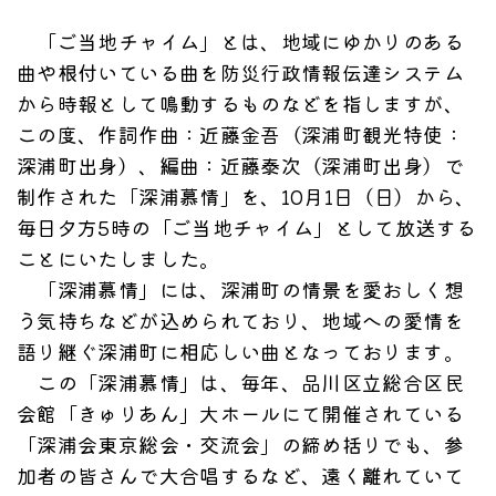
「ご当地チャイム」とは、地域にゆかりのある
曲や根付いている曲を防災行政情報伝達システム
から時報として鳴動するものなどを指しますが、
この度、作詞作曲：近藤金吾（深浦町観光特使：
深浦町出身）、編曲：近藤泰次（深浦町出身）で
制作された「深浦慕情」を、10月1日（日）から、
毎日夕方5時の「ご当地チャイム」として放送する
ことにいたしました。
「深浦慕情」には、深浦町の情景を愛おしく想
う気持ちなどが込められており、地域への愛情を
語り継ぐ深浦町に相応しい曲となっております。
この「深浦慕情」は、毎年、品川区立総合区民
会館「きゅりあん」大ホールにて開催されている
「深浦会東京総会・交流会」の締め括りでも、参
加者の皆さんで大合唱するなど、遠く離れていて