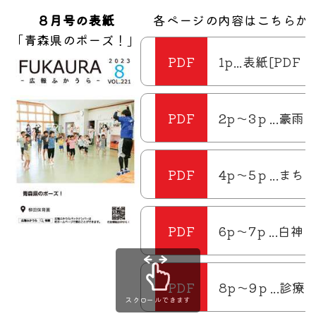
８月号の表紙
各ページの内容はこちらか
「青森県のポーズ！」
1p...表紙[PDF：
2p～3ｐ...豪雨
4p～5ｐ...ま
6p～7ｐ...
8p～9ｐ...診
スクロールできます