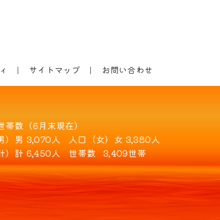
ィ
サイトマップ
お問い合わせ
世帯数（6月末現在）
男）
男 3,070人
人口（女）
女 3,380人
計）
計 6,450人
世帯数
3,409世帯