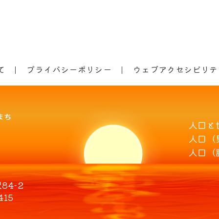
て
プライバシーポリシー
ウェブアクセシビリテ
人口と
人口（
人口（
4-2
415