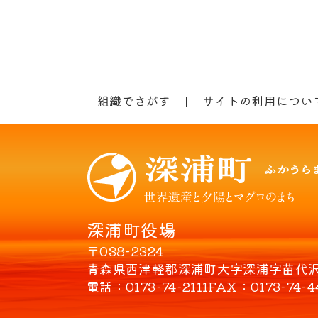
組織でさがす
サイトの利用につい
深浦町役場
〒038-2324
青森県西津軽郡深浦町大字深浦字苗代沢8
電話
0173-74-2111
FAX
0173-74-4