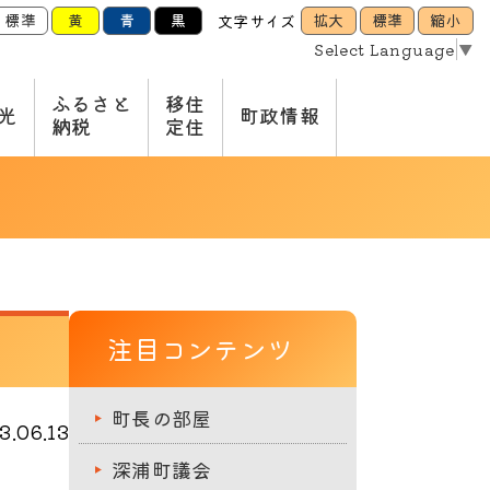
標準
黄
青
黒
拡大
標準
縮小
文字サイズ
Select Language
▼
ふるさと
移住
光
町政情報
納税
定住
注目コンテンツ
町長の部屋
.06.13
深浦町議会