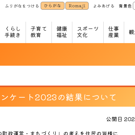
ひらがな
Romaji
ふりがなをつける
よみあげる
背景色
本
文
へ
くらし
子育て
健康
スポーツ
仕事
観
手続き
教育
福祉
文化
産業
ンケート2023の結果について
公開日 2023
後の町政運営・まちづくり」の考えを住民の皆様に