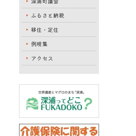
深浦町議会
ふるさと納税
移住・定住
例規集
アクセス