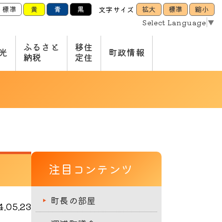
標準
黄
青
黒
拡大
標準
縮小
文字サイズ
Select Language
▼
ふるさと
移住
光
町政情報
納税
定住
注目コンテンツ
町長の部屋
.05.23