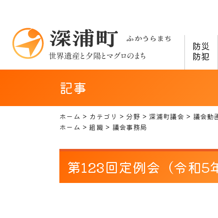
防災
防犯
記事
ホーム
カテゴリ
分野
深浦町議会
議会動
ホーム
組織
議会事務局
第123回定例会（令和5