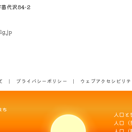
苗代沢84-2
lg.jp
て
プライバシーポリシー
ウェブアクセシビリテ
人口と
人口（
人口（