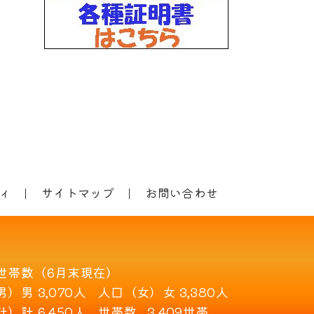
ィ
サイトマップ
お問い合わせ
世帯数（6月末現在）
男）
男 3,070人
人口（女）
女 3,380人
計）
計 6,450人
世帯数
3,409世帯