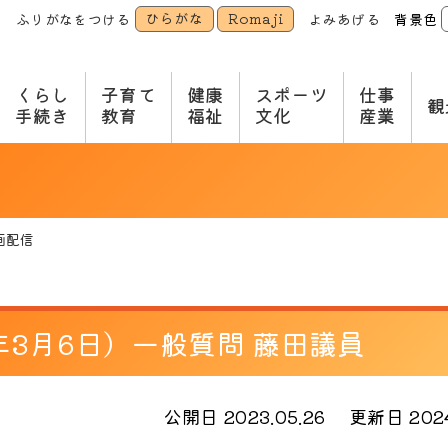
ひらがな
Romaji
ふりがなをつける
よみあげる
背景色
本
文
へ
くらし
子育て
健康
スポーツ
仕事
観
手続き
教育
福祉
文化
産業
画配信
年3月6日）一般質問 藤田議員
公開日 2023.05.26
更新日 2024