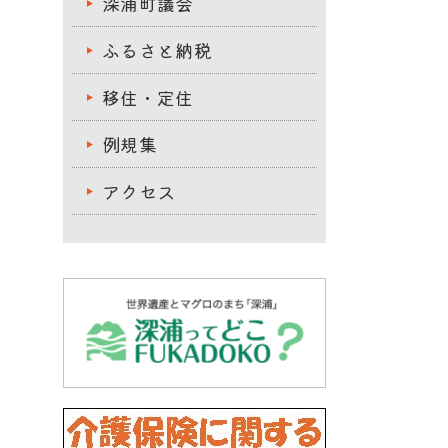
深浦町議会
ふるさと納税
移住・定住
例規集
アクセス