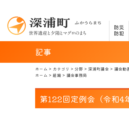
防災
防犯
記事
ホーム
カテゴリ
分野
深浦町議会
議会動
ホーム
組織
議会事務局
第122回定例会（令和4