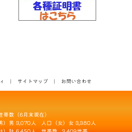
ィ
サイトマップ
お問い合わせ
世帯数（6月末現在）
男）
男 3,070人
人口（女）
女 3,380人
計）
計 6,450人
世帯数
3,409世帯