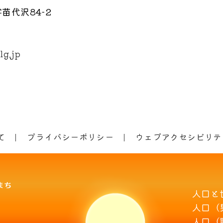
苗代沢84-2
lg.jp
て
プライバシーポリシー
ウェブアクセシビリテ
人口と
人口（
人口（