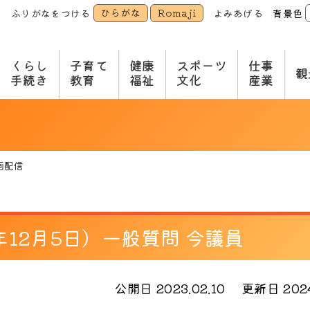
ひらがな
Romaji
ふりがなをつける
よみあげる
背景色
本
文
へ
くらし
子育て
健康
スポーツ
仕事
観
手続き
教育
福祉
文化
産業
画配信
年12月5日）一般質問 今議員
公開日 2023.02.10
更新日 2024