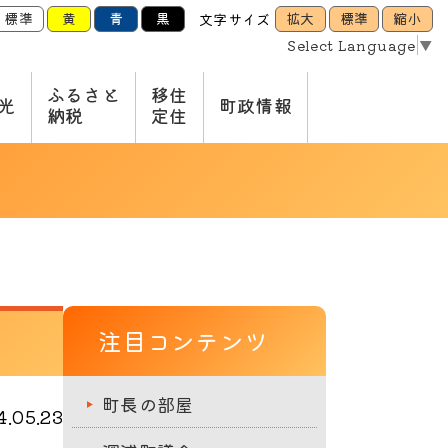
標準
黄
青
黒
拡大
標準
縮小
文字サイズ
Select Language
▼
ふるさと
移住
光
町政情報
納税
定住
注目コンテンツ
町長の部屋
.05.23