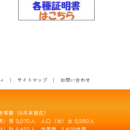
ィ
サイトマップ
お問い合わせ
世帯数（6月末現在）
男）
男 3,070人
人口（女）
女 3,380人
計）
計 6,450人
世帯数
3,409世帯