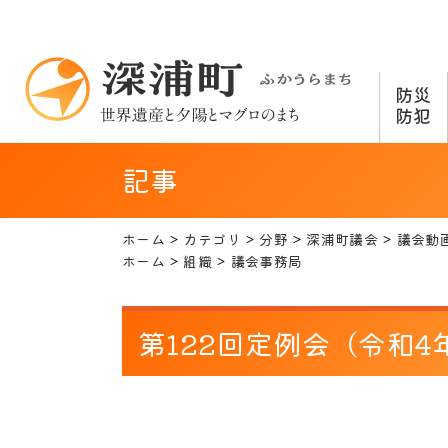
防災
防犯
記事
ホーム
カテゴリ
分野
深浦町議会
議会動
ホーム
組織
議会事務局
第122回定例会（令和4