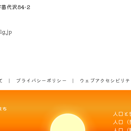
苗代沢84-2
lg.jp
て
プライバシーポリシー
ウェブアクセシビリテ
人口と
人口（
人口（