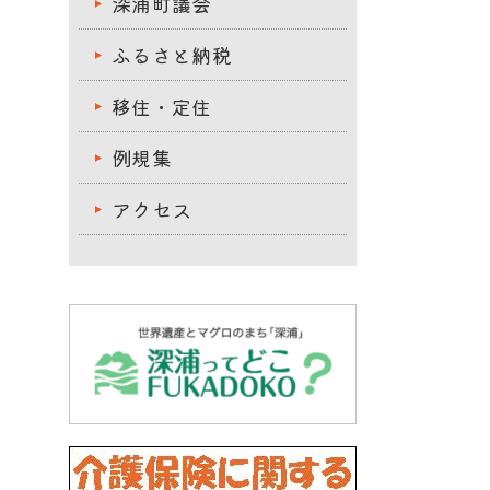
深浦町議会
ふるさと納税
移住・定住
例規集
アクセス