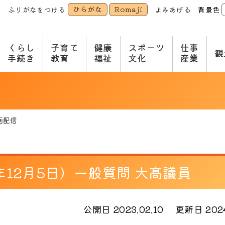
ひらがな
Romaji
ふりがなをつける
よみあげる
背景色
本
文
へ
くらし
子育て
健康
スポーツ
仕事
観
手続き
教育
福祉
文化
産業
画配信
年12月5日）一般質問 大髙議員
公開日 2023.02.10
更新日 2024