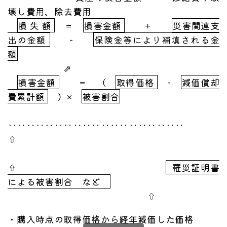
壊し費用、除去費用
損 失 額
＝
損害金額
＋
災害関連支
出の金額
−
保険金等により補填される金
額
⇗
損害金額
＝ （
取得価格
−
減価償却
費累計額
）×
被害割合
‥‥‥‥‥‥‥‥‥‥‥‥‥‥‥‥‥‥‥
⇧
⇧
罹災証明書
による被害割合 など
⇧
・購入時点の取得価格から経年減価した価格