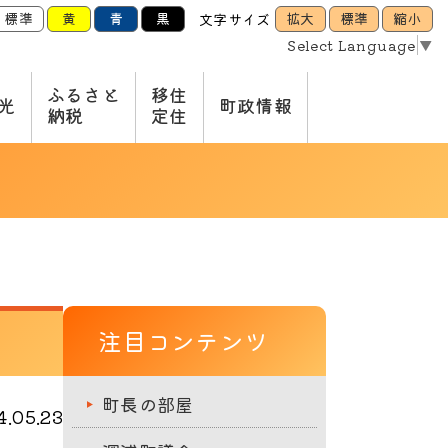
標準
黄
青
黒
拡大
標準
縮小
文字サイズ
Select Language
▼
ふるさと
移住
光
町政情報
納税
定住
注目コンテンツ
町長の部屋
.05.23