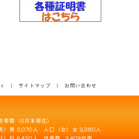
ィ
サイトマップ
お問い合わせ
世帯数（6月末現在）
男）
男 3,070人
人口（女）
女 3,380人
計）
計 6,450人
世帯数
3,409世帯