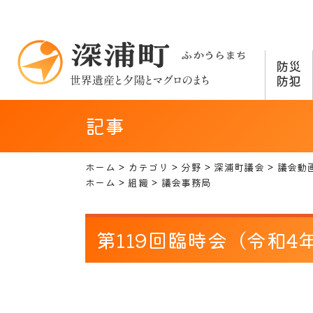
防災
防犯
記事
ホーム
カテゴリ
分野
深浦町議会
議会動
ホーム
組織
議会事務局
第119回臨時会（令和4年