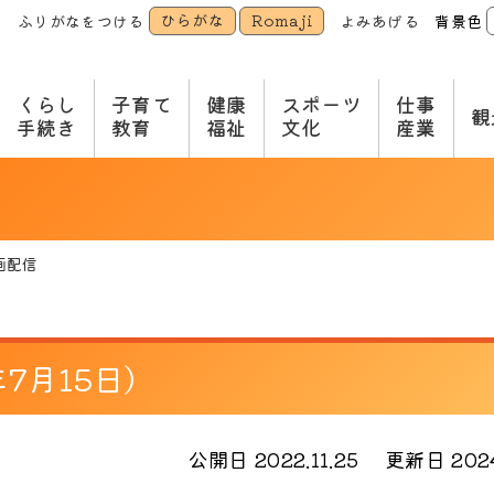
ひらがな
Romaji
ふりがなをつける
よみあげる
背景色
本
文
へ
くらし
子育て
健康
スポーツ
仕事
観
手続き
教育
福祉
文化
産業
画配信
7月15日）
公開日 2022.11.25
更新日 2024