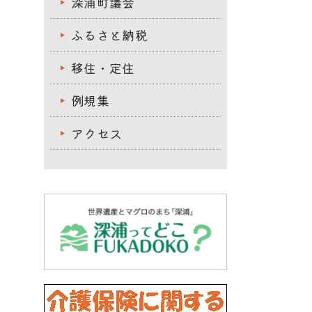
深浦町議会
ふるさと納税
移住・定住
例規集
アクセス