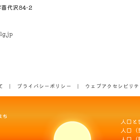
苗代沢84-2
lg.jp
て
プライバシーポリシー
ウェブアクセシビリテ
人口と
人口（
人口（