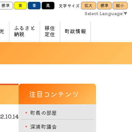
標準
黄
青
黒
拡大
標準
縮小
文字サイズ
Select Language
▼
ふるさと
移住
光
町政情報
納税
定住
注目コンテンツ
町長の部屋
.10.14
深浦町議会