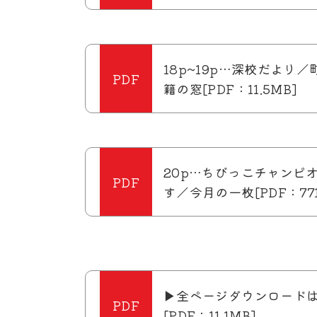
18p~19p…深校だより
籍の窓[PDF：11.5MB]
20p…ちびっこチャンピ
す／今月の一枚[PDF：771
▶全ページダウンロード
[PDF：11.1MB]