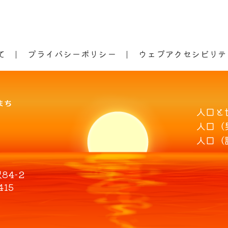
て
プライバシーポリシー
ウェブアクセシビリテ
人口と
人口（
人口（
4-2
415