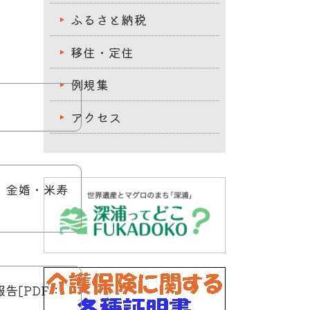
ふるさと納税
移住・定住
例規集
アクセス
・金婚・米寿
告[PDF：