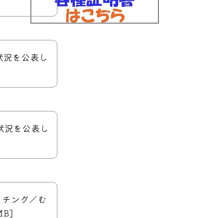
状況を公表し
営状況を公表し
ォッチング／む
B]