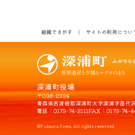
組織でさがす
サイトの利用につい
深浦町役場
〒038-2324
青森県西津軽郡深浦町大字深浦字苗代沢8
電話
0173-74-2111
FAX
0173-74-4
©Fukaura Town. All rights reserved.