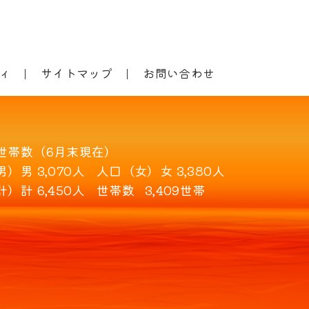
ィ
サイトマップ
お問い合わせ
世帯数（6月末現在）
男）
男 3,070人
人口（女）
女 3,380人
計）
計 6,450人
世帯数
3,409世帯