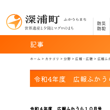
防災
防犯
記事
ホーム
カテゴリ
分野
広報・広聴
広報ふ
令和4年度 広報ふかう
令和４年度 広報ふかうら１０月号