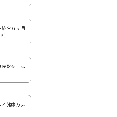
浦中統合６ヶ月
B]
／県民駅伝 ほ
しん／健康万歩