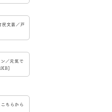
／町民文芸／戸
オン／元気で
KB]
はこちらから