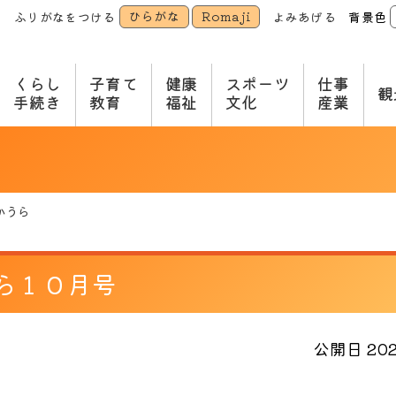
ひらがな
Romaji
ふりがなをつける
よみあげる
背景色
本
文
へ
くらし
子育て
健康
スポーツ
仕事
観
手続き
教育
福祉
文化
産業
かうら
ら１０月号
公開日 2022