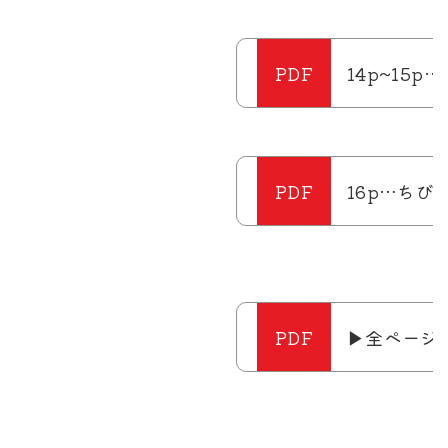
14p~15
16p…ちび
▶全ページダ