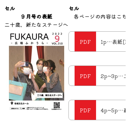
セル
セル
９月号の表紙
各ページの内容はこち
二十歳、新たなステージへ
1p…表紙[PD
2p~3p…二
4p~5p…豪