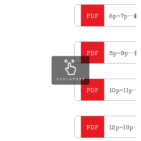
6p~7p…豪
8p~9p…
スクロールできます
10p~11p
12p~13p