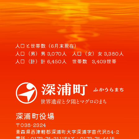
人口と世帯数（6月末現在）
人口（男）
男 3,070人
人口（女）
女 3,380人
人口（計）
計 6,450人
世帯数
3,409世帯
深浦町役場
〒038-2324
青森県西津軽郡深浦町大字深浦字苗代沢84-2
電話
0173-74-2111
FAX
0173-74-4415