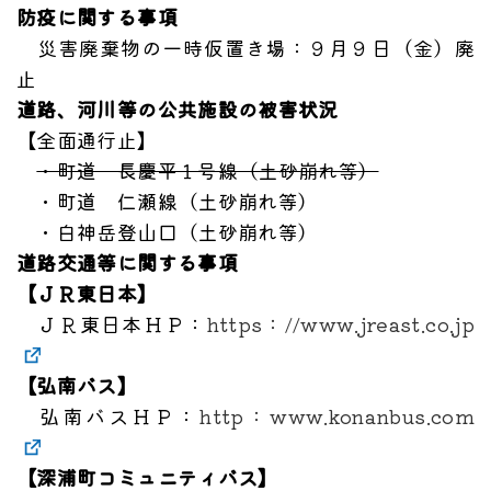
防疫に関する事項
災害廃棄物の一時仮置き場：９月９日（金）廃
止
道路、河川等の公共施設の被害状況
【全面通行止】
・町道 長慶平１号線（土砂崩れ等）
・町道 仁瀬線（土砂崩れ等）
・白神岳登山口（土砂崩れ等）
道路交通等に関する事項
【ＪＲ東日本】
ＪＲ東日本ＨＰ：
https：//www.jreast.co.jp
【弘南バス】
弘南バスＨＰ：
http：www.konanbus.com
【深浦町コミュニティバス】