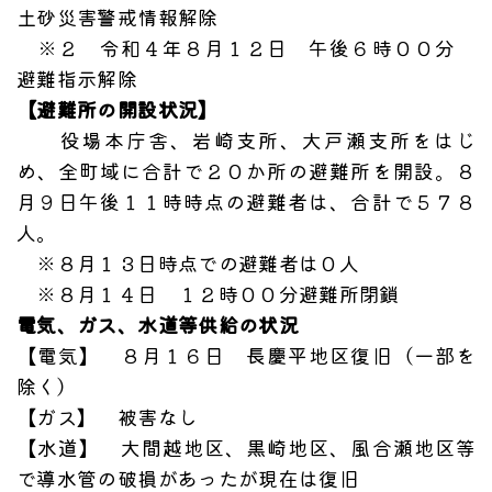
土砂災害警戒情報解除
※２ 令和４年８月１２日 午後６時００分
避難指示解除
【避難所の開設状況】
役場本庁舎、岩崎支所、大戸瀬支所をはじ
め、全町域に合計で２０か所の避難所を開設。８
月９日午後１１時時点の避難者は、合計で５７８
人。
※８月１３日時点での避難者は０人
※８月１４日 １２時００分避難所閉鎖
電気、ガス、水道等供給の状況
【電気】 ８月１６日 長慶平地区復旧（一部を
除く）
【ガス】 被害なし
【水道】 大間越地区、黒崎地区、風合瀬地区等
で導水管の破損があったが現在は復旧