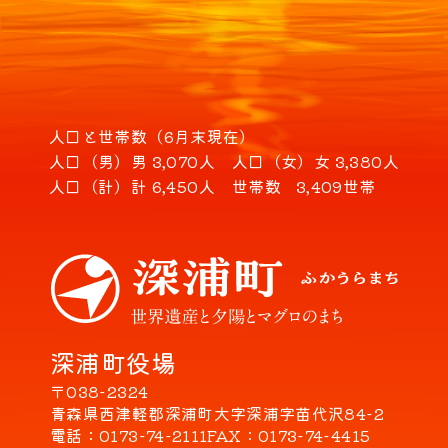
人口と世帯数（6月末現在）
人口（男）
男 3,070人
人口（女）
女 3,380人
人口（計）
計 6,450人
世帯数
3,409世帯
深浦町役場
〒038-2324
青森県西津軽郡深浦町大字深浦字苗代沢84-2
電話
0173-74-2111
FAX
0173-74-4415