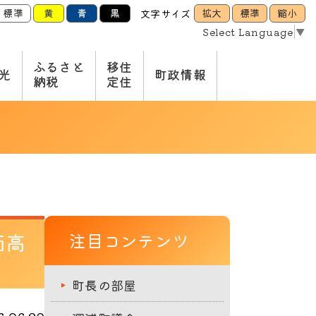
標準
黄
青
黒
拡大
標準
縮小
文字サイズ
Select Language
▼
ふるさと
移住
光
町政情報
納税
定住
価高
注目コンテンツ
町長の部屋