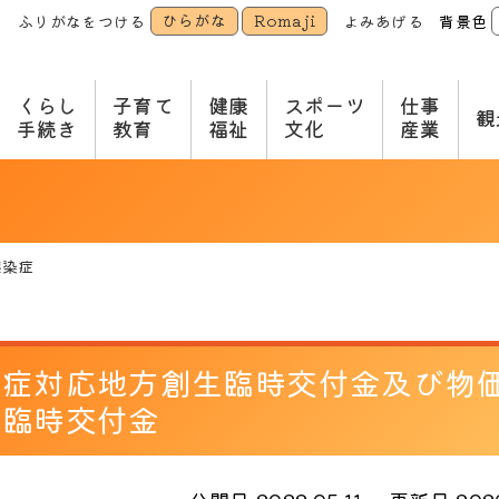
ひらがな
Romaji
ふりがなをつける
よみあげる
背景色
本
文
へ
くらし
子育て
健康
スポーツ
仕事
観
手続き
教育
福祉
文化
産業
感染症
染症対応地方創生臨時交付金及び物
生臨時交付金