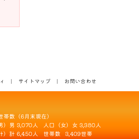
ィ
サイトマップ
お問い合わせ
世帯数（6月末現在）
男）
男 3,070人
人口（女）
女 3,380人
計）
計 6,450人
世帯数
3,409世帯