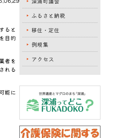
.06.29
深浦町議会
ふるさと納税
すると
移住・定住
を目的
例規集
アクセス
業者を
される
可能に