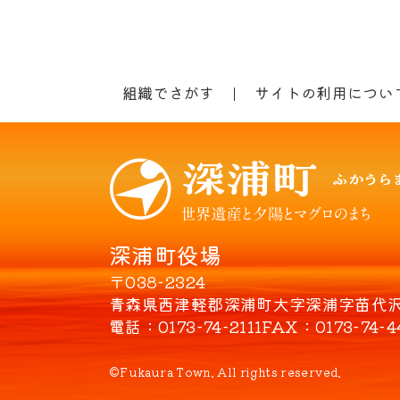
組織でさがす
サイトの利用につい
深浦町役場
〒038-2324
青森県西津軽郡深浦町大字深浦字苗代沢8
電話
0173-74-2111
FAX
0173-74-4
©Fukaura Town. All rights reserved.