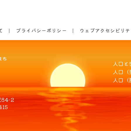
て
プライバシーポリシー
ウェブアクセシビリテ
人口と
人口（
人口（
4-2
415