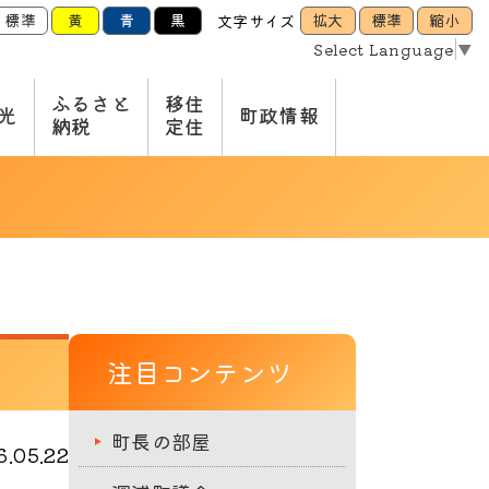
標準
黄
青
黒
拡大
標準
縮小
文字サイズ
Select Language
▼
ふるさと
移住
光
町政情報
納税
定住
注目コンテンツ
町長の部屋
.05.22