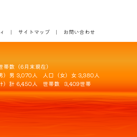
ィ
サイトマップ
お問い合わせ
世帯数（6月末現在）
男）
男 3,070人
人口（女）
女 3,380人
計）
計 6,450人
世帯数
3,409世帯