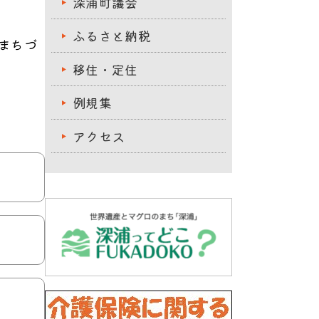
深浦町議会
ふるさと納税
まちづ
移住・定住
例規集
アクセス