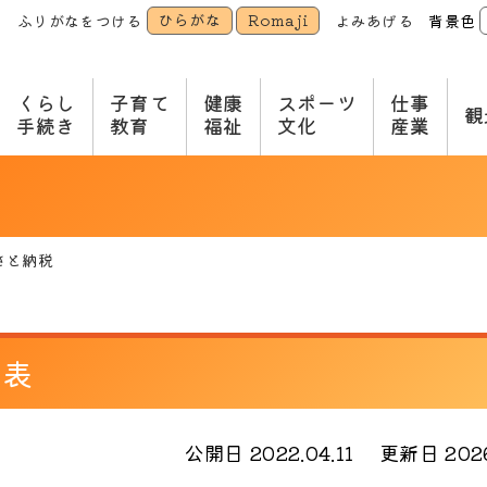
ひらがな
Romaji
ふりがなをつける
よみあげる
背景色
本
文
へ
くらし
子育て
健康
スポーツ
仕事
観
手続き
教育
福祉
文化
産業
さと納税
公表
公開日 2022.04.11
更新日 2026