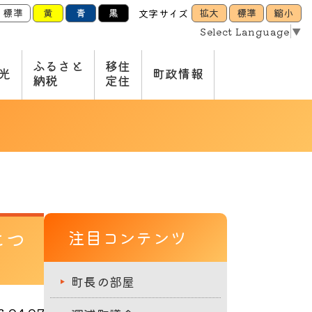
標準
黄
青
黒
拡大
標準
縮小
文字サイズ
Select Language
▼
ふるさと
移住
光
町政情報
納税
定住
につ
注目コンテンツ
町長の部屋