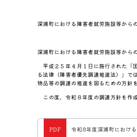
深浦町における障害者就労施設等から
深浦町における障害者就労施設等から
平成２５年４月１日に施行された「国
る法律（障害者優先調達推進法）」で
物品等の調達の推進を図るための方針
この度、令和８年度の調達方針を作成
令和8年度深浦町における