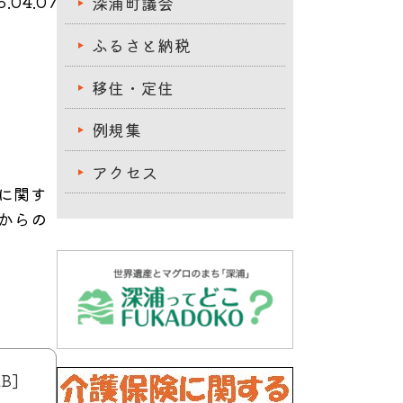
.04.07
深浦町議会
ふるさと納税
移住・定住
例規集
アクセス
に関す
からの
B]