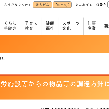
ひらがな
Romaji
ふりがなをつける
よみあげる
背景色
本
文
へ
くらし
子育て
健康
スポーツ
仕事
観
手続き
教育
福祉
文化
産業
福祉
就労施設等からの物品等の調達方針