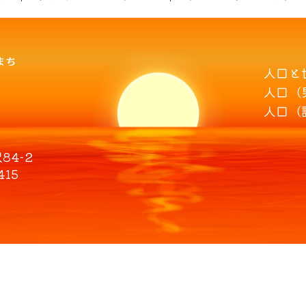
人口と
人口（
人口（
4-2
415