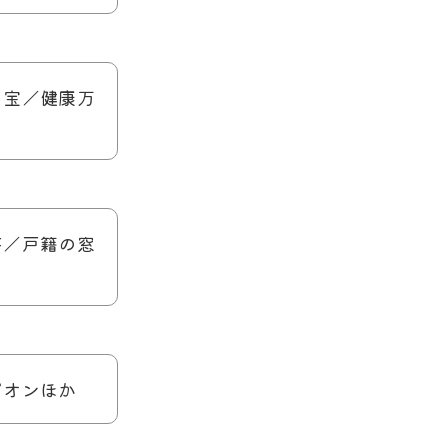
そ宝／健康万
芸／戸籍の窓
ピオンほか