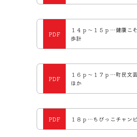
１４ｐ～１５ｐ…健康こ
歩計
１６ｐ～１７ｐ…町民文
ほか
１８ｐ…ちびっこチャン