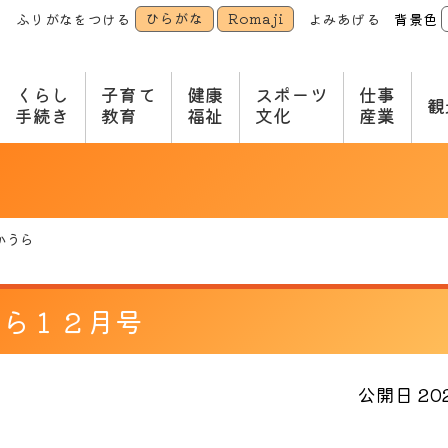
ひらがな
Romaji
ふりがなをつける
よみあげる
背景色
本
文
へ
くらし
子育て
健康
スポーツ
仕事
観
手続き
教育
福祉
文化
産業
かうら
うら１２月号
公開日 2021