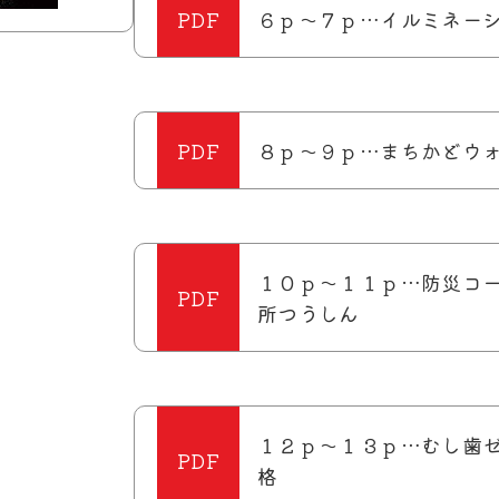
６ｐ～７ｐ…イルミネー
８ｐ～９ｐ…まちかどウ
１０ｐ～１１ｐ…防災コ
所つうしん
１２ｐ～１３ｐ…むし歯
格