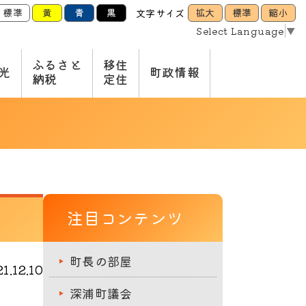
標準
黄
青
黒
拡大
標準
縮小
文字サイズ
Select Language
▼
ふるさと
移住
光
町政情報
納税
定住
注目コンテンツ
町長の部屋
.12.10
深浦町議会