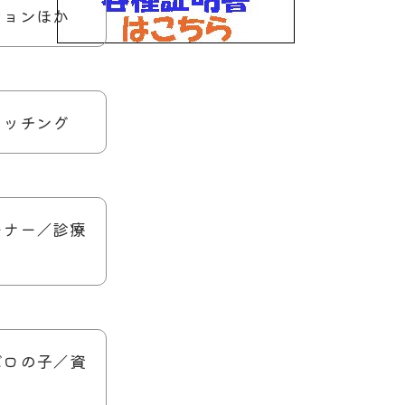
ションほか
ォッチング
ーナー／診療
ゼロの子／資