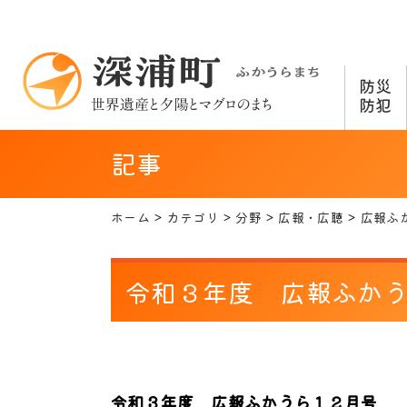
防災
防犯
記事
ホーム
カテゴリ
分野
広報・広聴
広報ふ
令和３年度 広報ふか
令和３年度 広報ふかうら１２月号