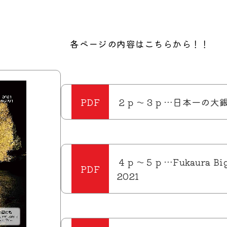
各ページの内容はこちらから！！
２ｐ～３ｐ…日本一の大
４ｐ～５ｐ…Fukaura Big
2021