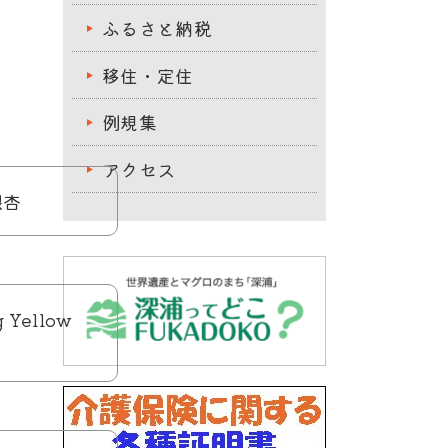
ふるさと納税
移住・定住
例規集
アクセス
銀杏
 Yellow