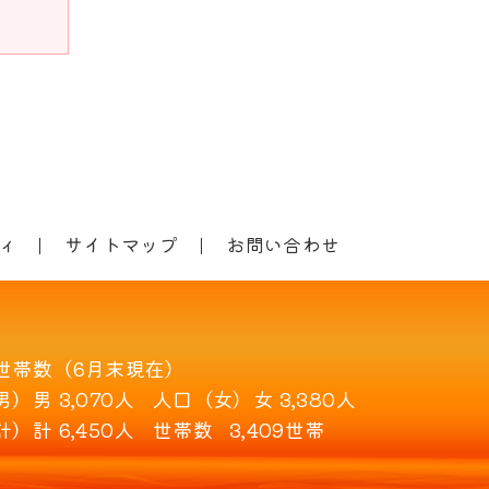
ィ
サイトマップ
お問い合わせ
世帯数（6月末現在）
男）
男 3,070人
人口（女）
女 3,380人
計）
計 6,450人
世帯数
3,409世帯