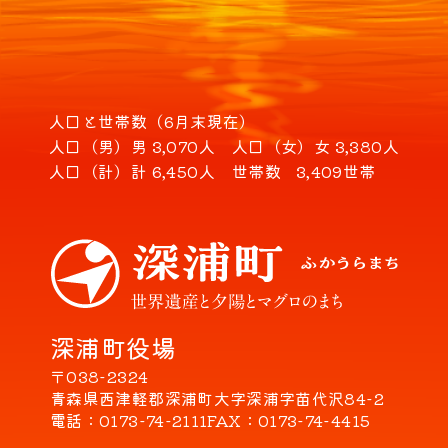
人口と世帯数（6月末現在）
人口（男）
男 3,070人
人口（女）
女 3,380人
人口（計）
計 6,450人
世帯数
3,409世帯
深浦町役場
〒038-2324
青森県西津軽郡深浦町大字深浦字苗代沢84-2
電話
0173-74-2111
FAX
0173-74-4415