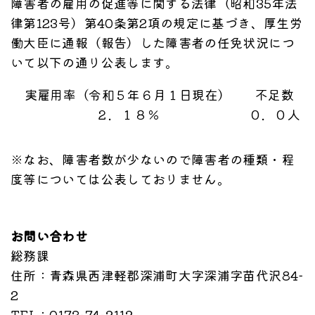
障害者の雇用の促進等に関する法律（昭和35年法
律第123号）第40条第2項の規定に基づき、厚生労
働大臣に通報（報告）した障害者の任免状況につ
いて以下の通り公表します。
実雇用率（令和５年６月１日現在）
不足数
２．１８％
０．０人
※なお、障害者数が少ないので障害者の種類・程
度等については公表しておりません。
お問い合わせ
総務課
住所
：青森県西津軽郡深浦町大字深浦字苗代沢84-
2
TEL
：0173-74-2112