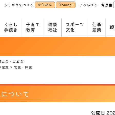
ひらがな
Romaji
ふりがなをつける
よみあげる
背景色
本
文
へ
くらし
子育て
健康
スポーツ
仕事
観
手続き
教育
福祉
文化
産業
補助金・助成金
水産業
農業・林業
成について
公開日 2021