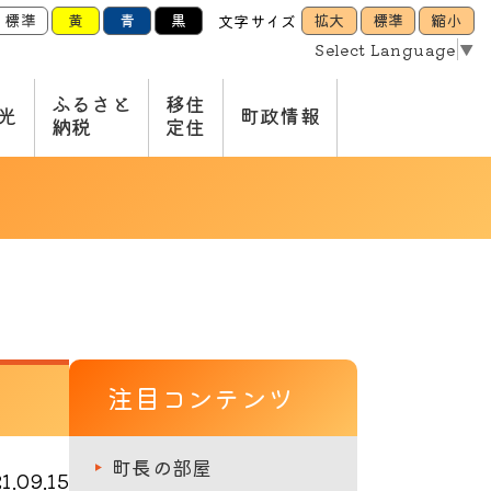
標準
黄
青
黒
拡大
標準
縮小
文字サイズ
Select Language
▼
ふるさと
移住
光
町政情報
納税
定住
注目コンテンツ
町長の部屋
.09.15