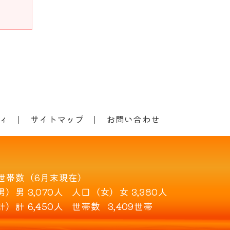
ィ
サイトマップ
お問い合わせ
世帯数（6月末現在）
男）
男 3,070人
人口（女）
女 3,380人
計）
計 6,450人
世帯数
3,409世帯