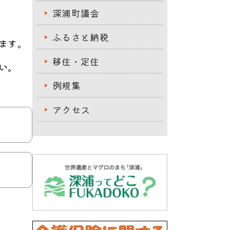
深浦町議会
ふるさと納税
ます。
移住・定住
い。
例規集
アクセス