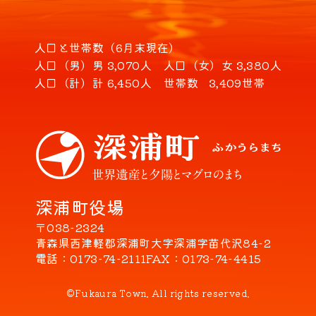
人口と世帯数（6月末現在）
人口（男）
男 3,070人
人口（女）
女 3,380人
人口（計）
計 6,450人
世帯数
3,409世帯
深浦町役場
〒038-2324
青森県西津軽郡深浦町大字深浦字苗代沢84-2
電話
0173-74-2111
FAX
0173-74-4415
©Fukaura Town. All rights reserved.