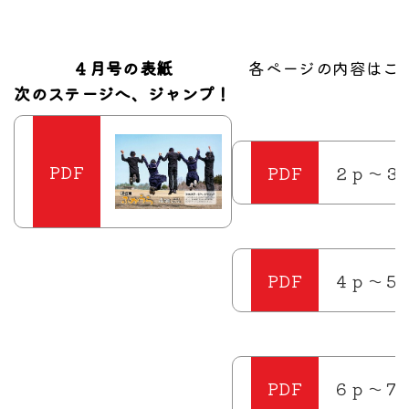
４月号の表紙
各ページの内容はこ
次のステージへ、ジャンプ！
２ｐ～３
４ｐ～５
６ｐ～７