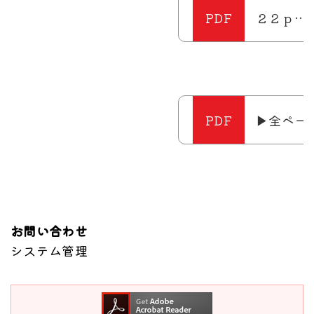
２２ｐ…
▶全ペー
お問い合わせ
システム管理