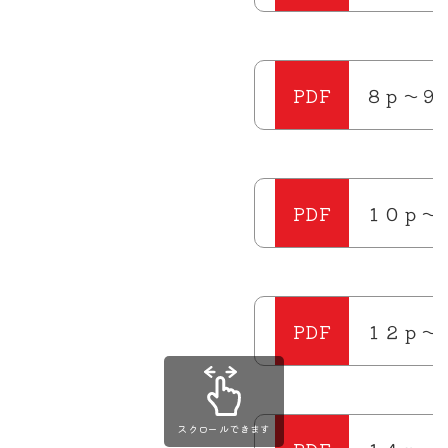
８ｐ～９
１０ｐ～
１２ｐ～
スクロールできます