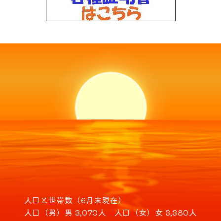
人口と世帯数（6月末現在）
人口（男）
男 3,070人
人口（女）
女 3,380人