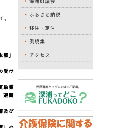
深浦町議会
ふるさと納税
す。
移住・定住
例規集
アクセス
本部」
の受け
気象業
、避難
署及び
定」の