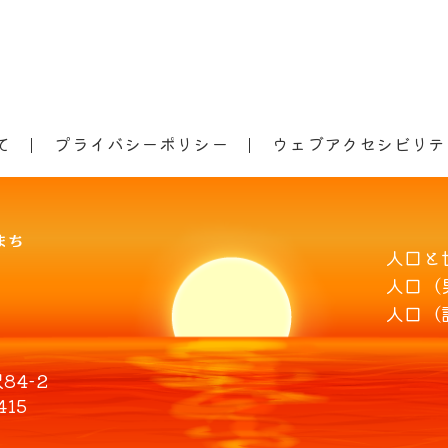
て
プライバシーポリシー
ウェブアクセシビリテ
人口と
人口（
人口（
4-2
415