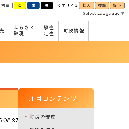
標準
黄
青
黒
拡大
標準
縮小
文字サイズ
Select Language
▼
ふるさと
移住
光
町政情報
納税
定住
注目コンテンツ
町長の部屋
.08.27