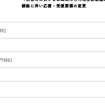
締結に伴い応援・受援要領の変更
ちら
B]
ら
7MB]
ら