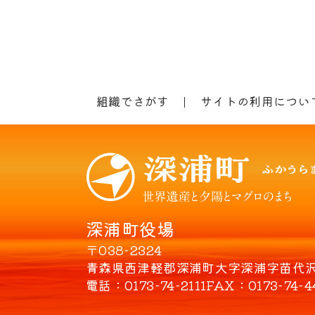
組織でさがす
サイトの利用につい
深浦町役場
〒038-2324
青森県西津軽郡深浦町大字深浦字苗代沢8
電話
0173-74-2111
FAX
0173-74-4