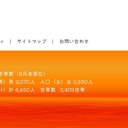
ィ
サイトマップ
お問い合わせ
世帯数（6月末現在）
男）
男 3,070人
人口（女）
女 3,380人
計）
計 6,450人
世帯数
3,409世帯