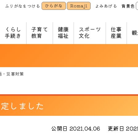
ひらがな
Romaji
ふりがなをつける
よみあげる
背景色
本
文
へ
くらし
子育て
健康
スポーツ
仕事
観
手続き
教育
福祉
文化
産業
画・災害対策
改定しました
公開日 2021.04.06
更新日 2025