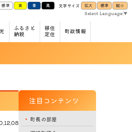
標準
黄
青
黒
拡大
標準
縮小
文字サイズ
Select Language
▼
ふるさと
移住
光
町政情報
納税
定住
注目コンテンツ
町長の部屋
.12.08