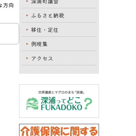
深浦町議会
な方向
ふるさと納税
移住・定住
例規集
アクセス