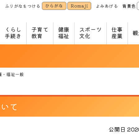
ひらがな
Romaji
ふりがなをつける
よみあげる
背景色
本
文
へ
くらし
子育て
健康
スポーツ
仕事
観
手続き
教育
福祉
文化
産業
護・福祉一般
ついて
公開日 2020