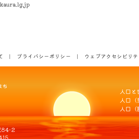
aura.lg.jp
て
プライバシーポリシー
ウェブアクセシビリテ
人口と
人口（
人口（
4-2
415