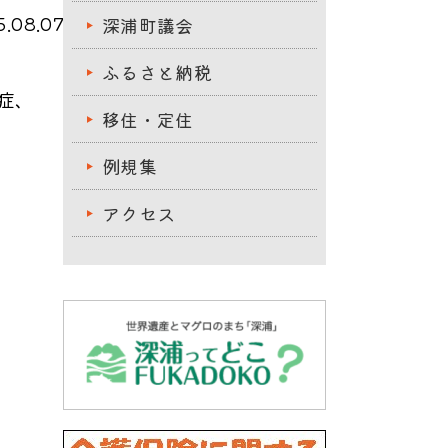
.08.07
深浦町議会
ふるさと納税
症、
移住・定住
例規集
アクセス