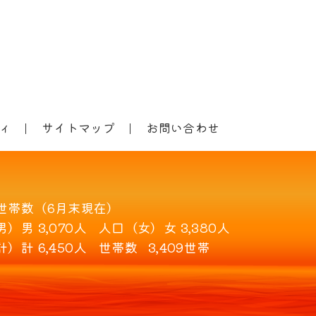
ィ
サイトマップ
お問い合わせ
世帯数（6月末現在）
男）
男 3,070人
人口（女）
女 3,380人
計）
計 6,450人
世帯数
3,409世帯