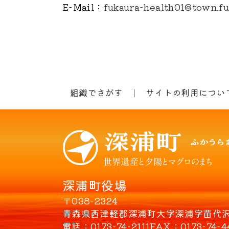
E-Mail
：
fukaura-health01@town.fuk
組織でさがす
サイトの利用につい
深浦町役場
〒038-2324
青森県西津軽郡深浦町大字深浦字苗代沢8
電話
0173-74-2111
FAX
0173-74-4