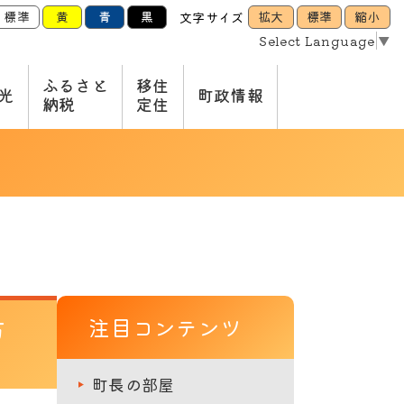
標準
黄
青
黒
拡大
標準
縮小
文字サイズ
Select Language
▼
ふるさと
移住
光
町政情報
納税
定住
方
注目コンテンツ
町長の部屋