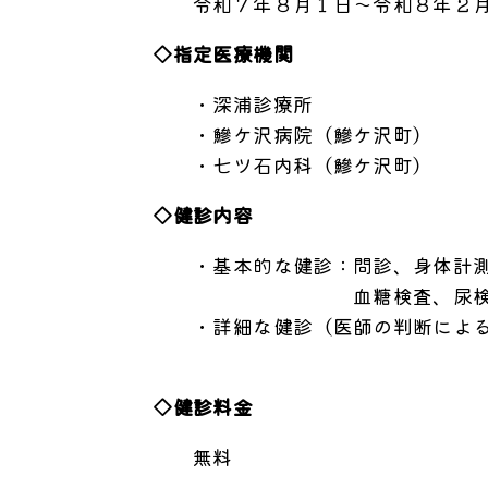
令和７年８月１日～令和８年２月
◇指定医療機関
・深浦診療所
・鰺ケ沢病院（鰺ケ沢町）
・七ツ石内科（鰺ケ沢町）
◇健診内容
・基本的な健診：問診、身体計測、
血糖検査、尿検
・詳細な健診（医師の判断による）
血清クレア
◇健診料金
無料