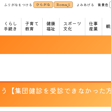
ひらがな
Romaji
ふりがなをつける
よみあげる
背景色
本
文
へ
くらし
子育て
健康
スポーツ
仕事
観
手続き
教育
福祉
文化
産業
ょう【集団健診を受診できなかった