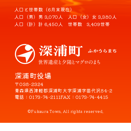
人口と世帯数（6月末現在）
人口（男）
男 3,070人
人口（女）
女 3,380人
人口（計）
計 6,450人
世帯数
3,409世帯
深浦町役場
〒038-2324
青森県西津軽郡深浦町大字深浦字苗代沢84-2
電話
0173-74-2111
FAX
0173-74-4415
©Fukaura Town. All rights reserved.