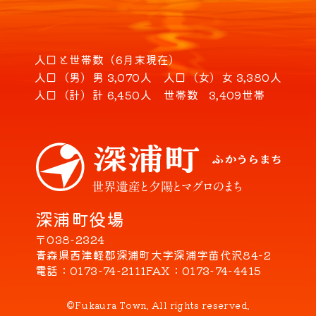
人口と世帯数（6月末現在）
人口（男）
男 3,070人
人口（女）
女 3,380人
人口（計）
計 6,450人
世帯数
3,409世帯
深浦町役場
〒038-2324
青森県西津軽郡深浦町大字深浦字苗代沢84-2
電話
0173-74-2111
FAX
0173-74-4415
©Fukaura Town. All rights reserved.