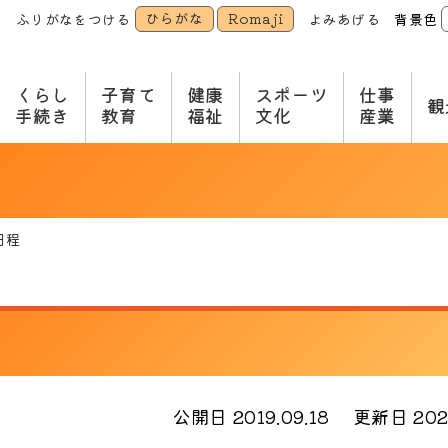
ひらがな
Romaji
ふりがなをつける
よみあげる
背景色
本
文
へ
くらし
子育て
健康
スポーツ
仕事
観
手続き
教育
福祉
文化
産業
日程
公開日 2019.09.18
更新日 2026