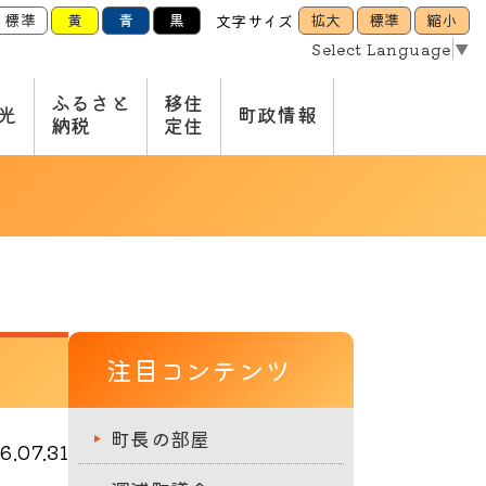
標準
黄
青
黒
拡大
標準
縮小
文字サイズ
Select Language
▼
ふるさと
移住
光
町政情報
納税
定住
注目コンテンツ
町長の部屋
.07.31