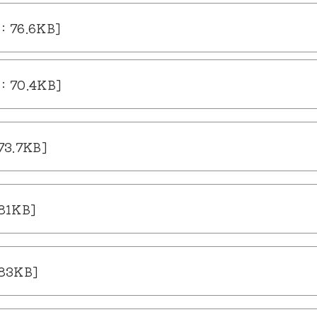
6.6KB]
70.4KB]
.7KB]
1KB]
3KB]