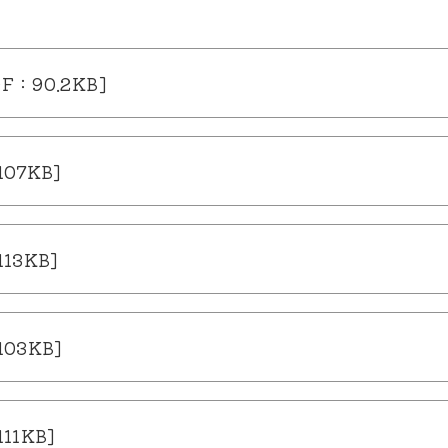
：90.2KB]
07KB]
13KB]
03KB]
1KB]