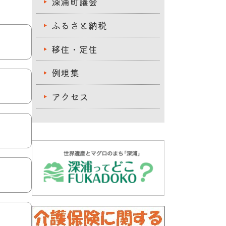
深浦町議会
ふるさと納税
移住・定住
例規集
アクセス