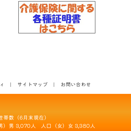
ィ
サイトマップ
お問い合わせ
世帯数（6月末現在）
男）
男 3,070人
人口（女）
女 3,380人