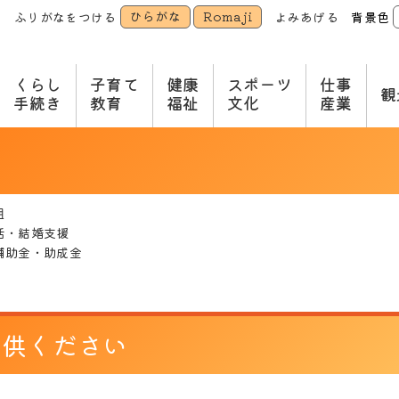
ひらがな
Romaji
ふりがなをつける
よみあげる
背景色
本
文
へ
くらし
子育て
健康
スポーツ
仕事
観
手続き
教育
福祉
文化
産業
組
活・結婚支援
補助金・助成金
提供ください