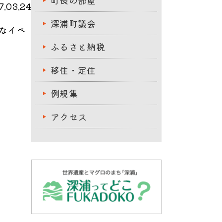
町長の部屋
.03.24
深浦町議会
なイベ
ふるさと納税
移住・定住
例規集
アクセス