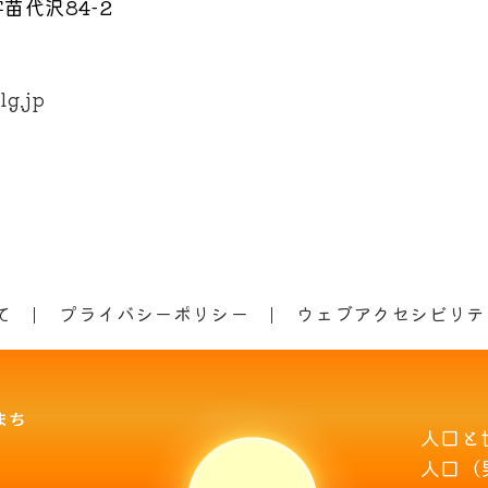
苗代沢84-2
lg.jp
て
プライバシーポリシー
ウェブアクセシビリテ
人口と
人口（