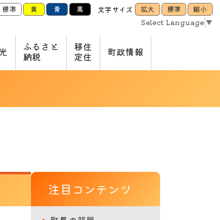
標準
黄
青
黒
拡大
標準
縮小
文字サイズ
Select Language
▼
ふるさと
移住
光
町政情報
納税
定住
注目コンテンツ