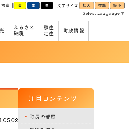
標準
黄
青
黒
拡大
標準
縮小
文字サイズ
Select Language
▼
ふるさと
移住
光
町政情報
納税
定住
注目コンテンツ
町長の部屋
.05.02