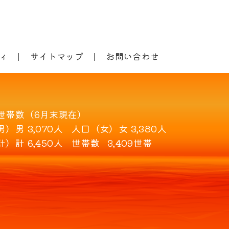
ィ
サイトマップ
お問い合わせ
世帯数（6月末現在）
男）
男 3,070人
人口（女）
女 3,380人
計）
計 6,450人
世帯数
3,409世帯