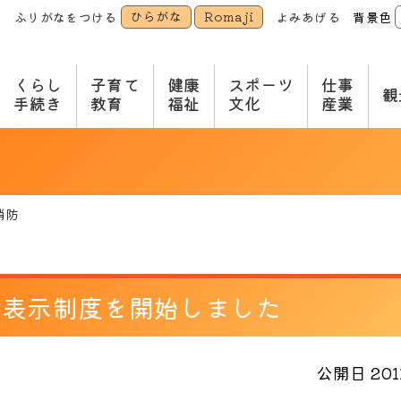
ひらがな
Romaji
ふりがなをつける
よみあげる
背景色
本
文
へ
くらし
子育て
健康
スポーツ
仕事
観
手続き
教育
福祉
文化
産業
消防
所表示制度を開始しました
公開日 2011