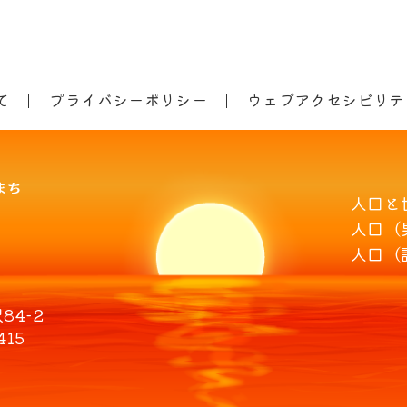
て
プライバシーポリシー
ウェブアクセシビリテ
人口と
人口（
人口（
4-2
415