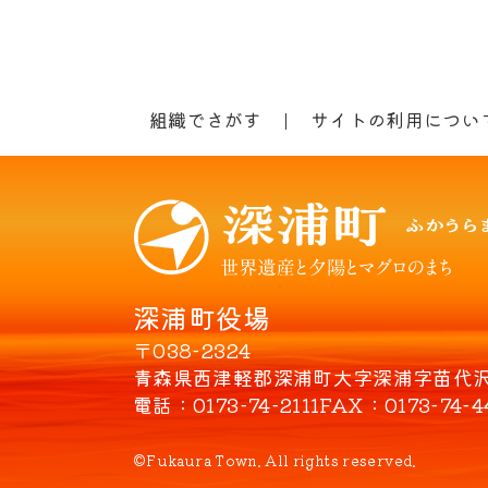
組織でさがす
サイトの利用につい
深浦町役場
〒038-2324
青森県西津軽郡深浦町大字深浦字苗代沢8
電話
0173-74-2111
FAX
0173-74-4
©Fukaura Town. All rights reserved.