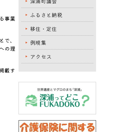
深浦町議会
ふるさと納税
る事業
移住・定住
とで、
例規集
への理
アクセス
掲載す