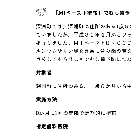
「MIペースト塗布」でむし歯予
深浦町では、深浦町に住所のある1歳
ていましたが、平成３１年４月からフ
移行しました。ＭＩペーストは＜ＣＣ
ルシウムやリン酸を豊富に含み歯の質
点検してもらうことでむし歯予防につ
対象者
深浦町に住所のある、１歳６か月から
実施方法
3か月に1回の間隔で定期的に塗布
指定歯科医院