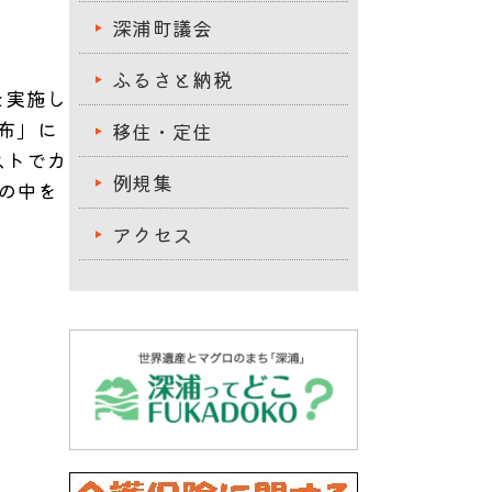
深浦町議会
ふるさと納税
を実施し
布」に
移住・定住
ストでカ
例規集
の中を
アクセス