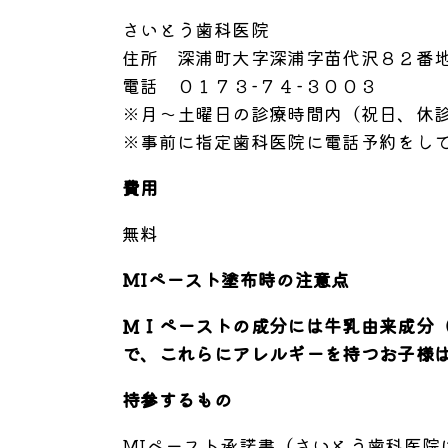
さいとう歯科医院
住所 深浦町大字深浦字苗代沢８２番
電話 ０１７３−７４−３００３
※月～土曜日の診療時間内（祝日、休
※事前に指定歯科医院に電話予約をし
費用
無料
MIペースト塗布時の注意点
ＭＩペーストの成分には牛乳由来成分
で、これらにアレルギーを持つお子様
持参するもの
MIペースト承諾書（さいとう歯科医院