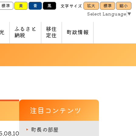
標準
黄
青
黒
拡大
標準
縮小
文字サイズ
Select Language
▼
ふるさと
移住
光
町政情報
納税
定住
注目コンテンツ
町長の部屋
.08.10