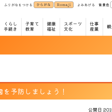
ひらがな
Romaji
ふりがなをつける
よみあげる
背景色
本
文
へ
くらし
子育て
健康
スポーツ
仕事
観
手続き
教育
福祉
文化
産業
歯を予防しましょう！
公開日 2015