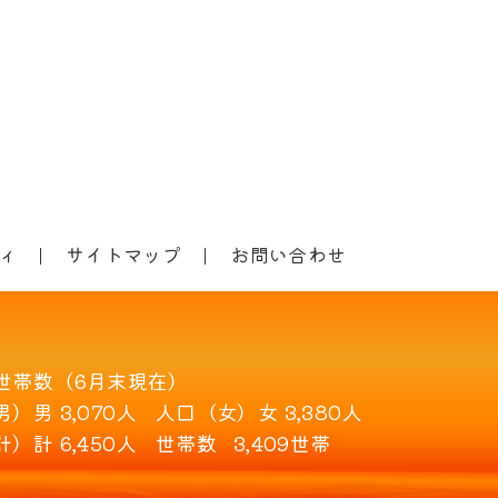
ィ
サイトマップ
お問い合わせ
世帯数（6月末現在）
男）
男 3,070人
人口（女）
女 3,380人
計）
計 6,450人
世帯数
3,409世帯