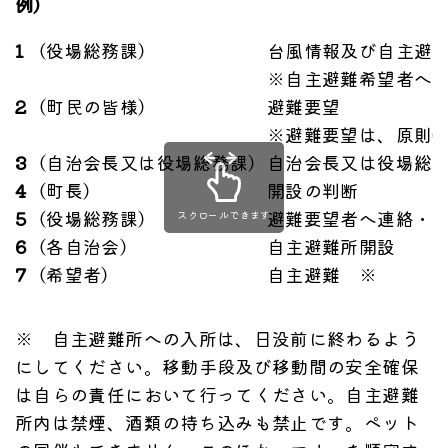
例）
1
（役場総務課）
台風情報及び自主避
※自主避難希望者へ
2
（町民の皆様）
避難要望
※避難要望は、原則0
3
（自治会長又は役場総務課）
自治会長又は役場総
4
（町長）
開設の判断
5
（役場総務課）
避難要望者へ連絡・
スクロールできます
6
（各自治会）
自主避難所開設
7
（希望者）
自主避難 ※
※ 自主避難所への入所は、日没前に終わるよう
にしてください。移動手段及び移動間の安全確保
は自らの責任において行ってください。自主避難
所内は禁煙、酒類の持ち込みも禁止です。ペット