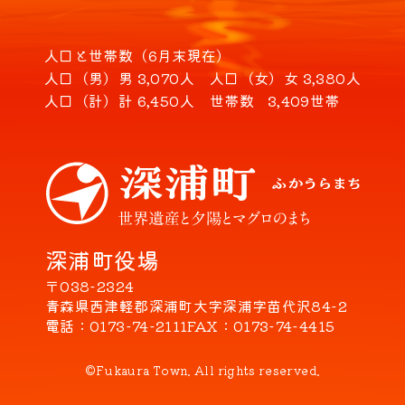
人口と世帯数（6月末現在）
人口（男）
男 3,070人
人口（女）
女 3,380人
人口（計）
計 6,450人
世帯数
3,409世帯
深浦町役場
〒038-2324
青森県西津軽郡深浦町大字深浦字苗代沢84-2
電話
0173-74-2111
FAX
0173-74-4415
©Fukaura Town. All rights reserved.