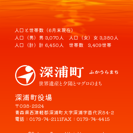
人口と世帯数（6月末現在）
人口（男）
男 3,070人
人口（女）
女 3,380人
人口（計）
計 6,450人
世帯数
3,409世帯
深浦町役場
〒038-2324
青森県西津軽郡深浦町大字深浦字苗代沢84-2
電話
0173-74-2111
FAX
0173-74-4415