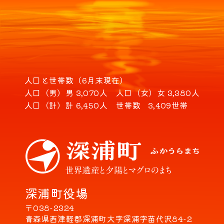
人口と世帯数（6月末現在）
人口（男）
男 3,070人
人口（女）
女 3,380人
人口（計）
計 6,450人
世帯数
3,409世帯
深浦町役場
〒038-2324
青森県西津軽郡深浦町大字深浦字苗代沢84-2