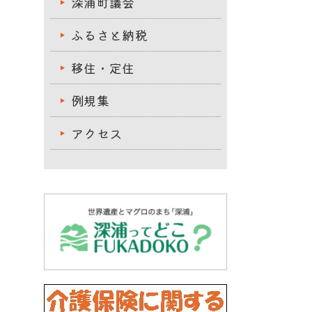
深浦町議会
ふるさと納税
移住・定住
例規集
アクセス