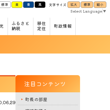
標準
黄
青
黒
拡大
標準
縮小
文字サイズ
Select Language
▼
ふるさと
移住
光
町政情報
納税
定住
注目コンテンツ
町長の部屋
.06.29