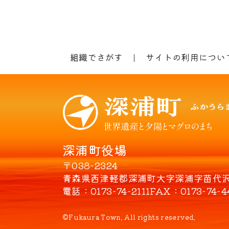
組織でさがす
サイトの利用につい
深浦町役場
〒038-2324
青森県西津軽郡深浦町大字深浦字苗代沢8
電話
0173-74-2111
FAX
0173-74-4
©Fukaura Town. All rights reserved.