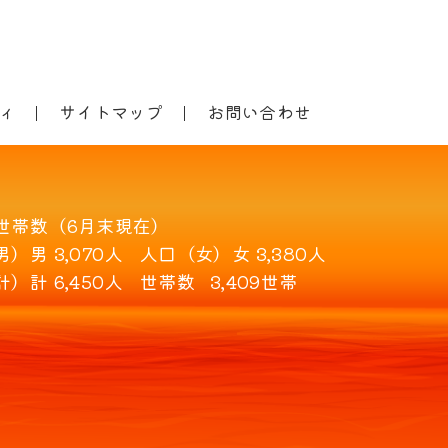
ィ
サイトマップ
お問い合わせ
世帯数（6月末現在）
男）
男 3,070人
人口（女）
女 3,380人
計）
計 6,450人
世帯数
3,409世帯