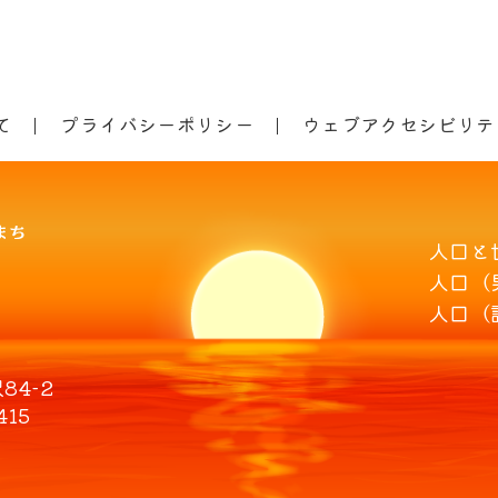
て
プライバシーポリシー
ウェブアクセシビリテ
人口と
人口（
人口（
4-2
415