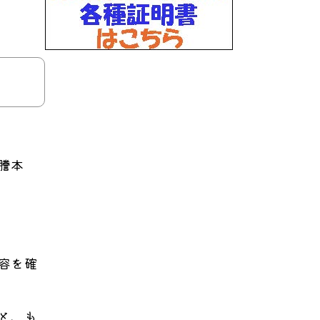
の謄本
容を確
と、も