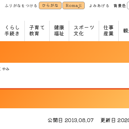
ひらがな
Romaji
ふりがなをつける
よみあげる
背景色
本
文
へ
くらし
子育て
健康
スポーツ
仕事
観
手続き
教育
福祉
文化
産業
くやみ
公開日 2013.08.07
更新日 2020