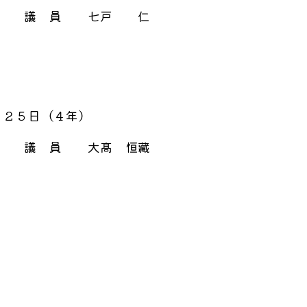
議 員
七戸 仁
月２５日（４年）
議 員
大髙 恒藏