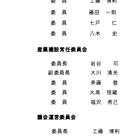
委 員
工藤 博利
委 員
藤田 一則
委 員
七戸 仁
委 員
八木 史
産業建設常任委員会
委員長
岩谷 司
副委員長
大川 清光
委 員
斉藤 登
委 員
大髙 恒藏
委 員
福沢 秀己
議会運営委員会
委員長
工藤 博利