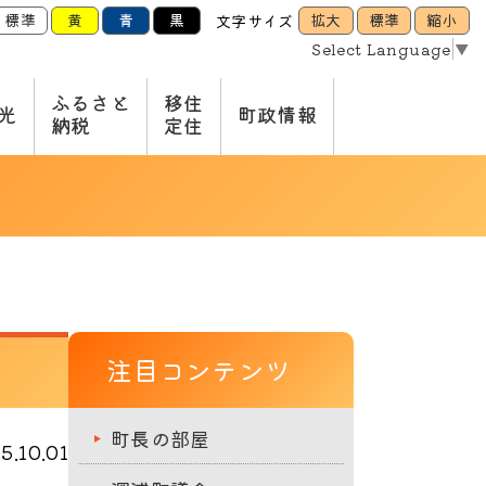
標準
黄
青
黒
拡大
標準
縮小
文字サイズ
Select Language
▼
ふるさと
移住
光
町政情報
納税
定住
注目コンテンツ
町長の部屋
.10.01