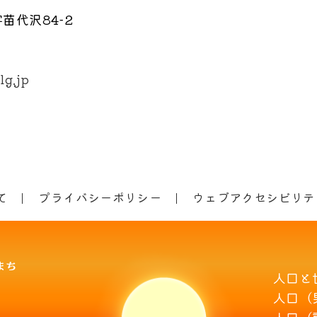
苗代沢84-2
lg.jp
て
プライバシーポリシー
ウェブアクセシビリテ
人口と
人口（