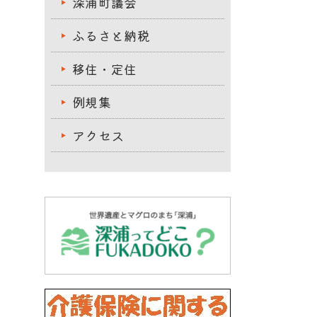
深浦町議会
ふるさと納税
移住・定住
例規集
アクセス