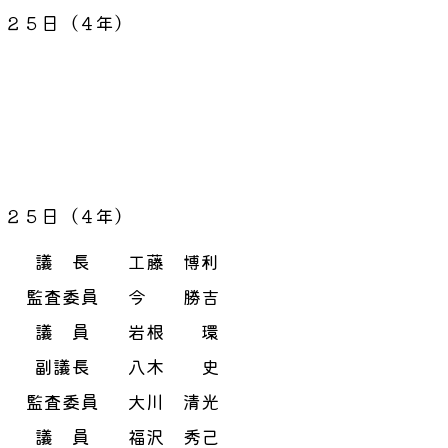
月２５日（４年）
月２５日（４年）
議 長
工藤 博利
監査委員
今 勝吉
議 員
岩根 環
副議長
八木 史
監査委員
大川 清光
議 員
福沢 秀己