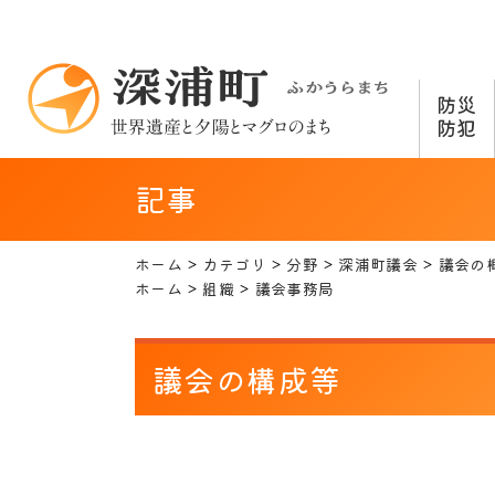
防災
防犯
記事
ホーム
カテゴリ
分野
深浦町議会
議会の
ホーム
組織
議会事務局
議会の構成等