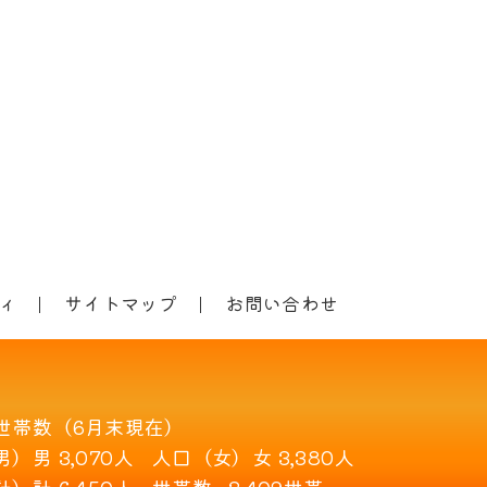
ィ
サイトマップ
お問い合わせ
世帯数（6月末現在）
男）
男 3,070人
人口（女）
女 3,380人